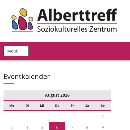
Menü
Eventkalender
August 2026
Mo
Di
Mi
Do
Fr
Sa
So
1
2
3
4
5
6
7
8
9