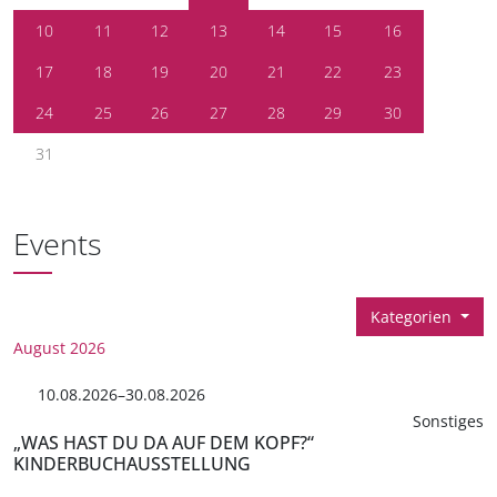
10
11
12
13
14
15
16
17
18
19
20
21
22
23
24
25
26
27
28
29
30
31
Events
Kategorien
August 2026
10.08.2026–30.08.2026
Sonstiges
„WAS HAST DU DA AUF DEM KOPF?“
KINDERBUCHAUSSTELLUNG