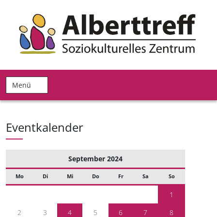
Menü
Eventkalender
September 2024
Mo
Di
Mi
Do
Fr
Sa
So
1
2
3
4
5
6
7
8