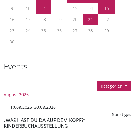
9
10
11
12
13
14
15
16
17
18
19
20
21
22
23
24
25
26
27
28
29
30
Events
Kategorien
August 2026
10.08.2026–30.08.2026
Sonstiges
„WAS HAST DU DA AUF DEM KOPF?“
KINDERBUCHAUSSTELLUNG