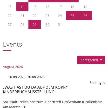
13
14
15
16
17
18
19
20
21
22
23
24
25
26
27
28
29
30
31
Events
Kategorien
August 2026
10.08.2026–30.08.2026
Sonstiges
„WAS HAST DU DA AUF DEM KOPF?“
KINDERBUCHAUSSTELLUNG
Soziokulturelles Zentrum Alberttreff Großenhain (Großenhain,
Am Marstall 1)