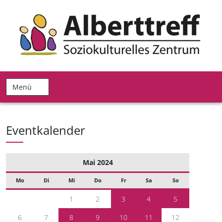
Menü
Eventkalender
Mai 2024
Mo
Di
Mi
Do
Fr
Sa
So
1
2
3
4
5
6
7
8
9
10
11
12