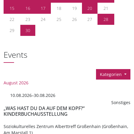
15
16
17
18
19
20
21
22
23
24
25
26
27
28
29
30
Events
Kategorien
August 2026
10.08.2026–30.08.2026
Sonstiges
„WAS HAST DU DA AUF DEM KOPF?“
KINDERBUCHAUSSTELLUNG
Soziokulturelles Zentrum Alberttreff Großenhain (Großenhain,
Am Marstall 1)