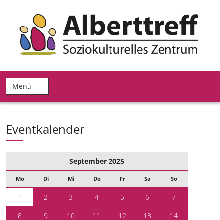
Menü
Eventkalender
September 2025
Mo
Di
Mi
Do
Fr
Sa
So
1
2
3
4
5
6
7
8
9
10
11
12
13
14