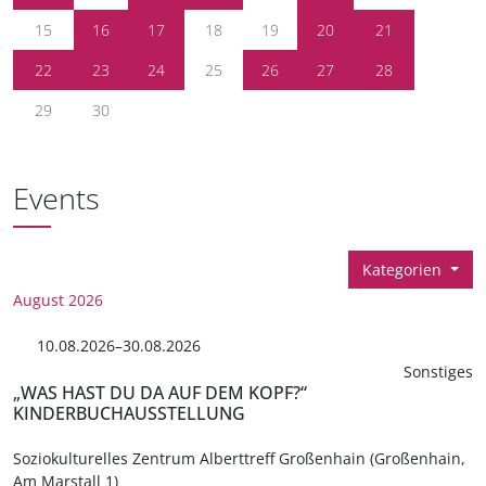
15
16
17
18
19
20
21
22
23
24
25
26
27
28
29
30
Events
Kategorien
August 2026
10.08.2026–30.08.2026
Sonstiges
„WAS HAST DU DA AUF DEM KOPF?“
KINDERBUCHAUSSTELLUNG
Soziokulturelles Zentrum Alberttreff Großenhain (Großenhain,
Am Marstall 1)