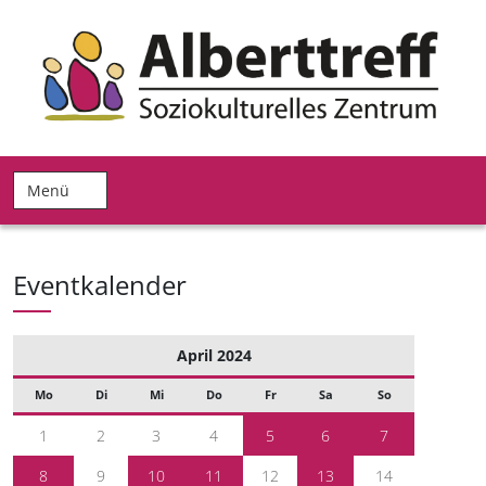
Menü
Eventkalender
April 2024
Mo
Di
Mi
Do
Fr
Sa
So
1
2
3
4
5
6
7
8
9
10
11
12
13
14